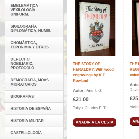
EMBLEMÁTICA
VEXILOLOGÍA
UNIFORM.
SIGILOGRAFÍA
DIPLOMÁTICA, NUMIS.
ONOMÁSTICA,
TOPONIMIA Y OTROS
DERECHO
NOBILIARIO,
THE STORY OF
THE 
PROTOCOLO
HERALDRY. With wood
REGI
engravings by K.F.
Volu
DEMOGRAFÍA, MOVS.
Rowland
MIGRATORIOS
Auto
David
Autor:
Pine, L.G.
BIOGRAFÍAS
€25
€21.00
Alaba
Tokyo: Charles E. Tu...
HISTORIA DE ESPAÑA
HISTORIA MILITAR
AÑ
AÑADIR A LA CESTA
CASTELLOLOGÍA