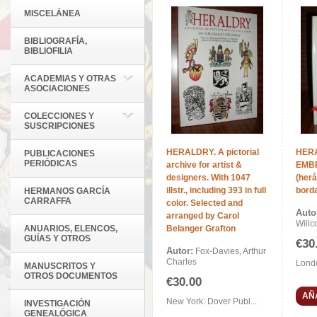
MISCELÁNEA
BIBLIOGRAFÍA,
BIBLIOFILIA
ACADEMIAS Y OTRAS
ASOCIACIONES
COLECCIONES Y
SUSCRIPCIONES
HERALDRY. A pictorial
HER
PUBLICACIONES
PERIÓDICAS
archive for artist &
EMB
designers. With 1047
(herá
illstr., including 393 in full
bord
HERMANOS GARCÍA
CARRAFFA
color. Selected and
Auto
arranged by Carol
Willc
ANUARIOS, ELENCOS,
Belanger Grafton
GUÍAS Y OTROS
€30
Autor:
Fox-Davies, Arthur
Charles
Londo
MANUSCRITOS Y
OTROS DOCUMENTOS
€30.00
AÑ
New York: Dover Publ...
INVESTIGACIÓN
GENEALÓGICA