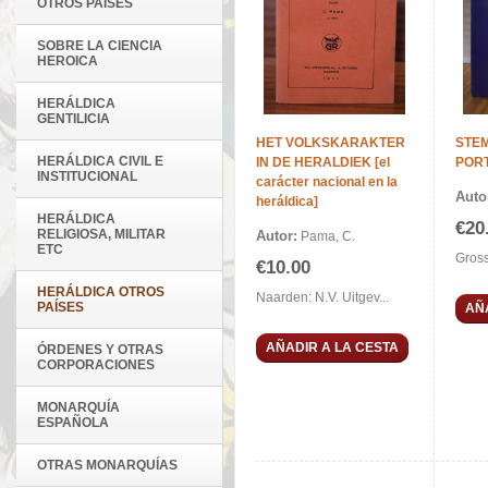
OTROS PAÍSES
SOBRE LA CIENCIA
HEROICA
HERÁLDICA
GENTILICIA
HET VOLKSKARAKTER
STEM
HERÁLDICA CIVIL E
IN DE HERALDIEK [el
POR
INSTITUCIONAL
carácter nacional en la
Auto
heráldica]
HERÁLDICA
€20
RELIGIOSA, MILITAR
Autor:
Pama, C.
ETC
Gross
€10.00
HERÁLDICA OTROS
Naarden: N.V. Uitgev...
PAÍSES
AÑ
AÑADIR A LA CESTA
ÓRDENES Y OTRAS
CORPORACIONES
MONARQUÍA
ESPAÑOLA
OTRAS MONARQUÍAS