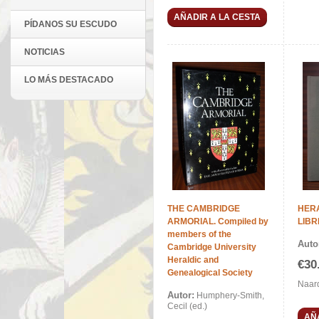
AÑADIR A LA CESTA
PÍDANOS SU ESCUDO
NOTICIAS
LO MÁS DESTACADO
THE CAMBRIDGE
HERA
ARMORIAL. Compiled by
LIBR
members of the
Auto
Cambridge University
Heraldic and
€30
Genealogical Society
Naard
Autor:
Humphery-Smith,
Cecil (ed.)
AÑ