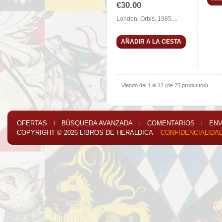
€30.00
London: Orbis, 1985....
AÑADIR A LA CESTA
Viendo del
1
al
12
(de
25
productos)
OFERTAS
BÚSQUEDA AVANZADA
COMENTARIOS
ENV
|
|
|
COPYRIGHT © 2026
LIBROS DE HERALDICA
CONFIDENCIALIDA