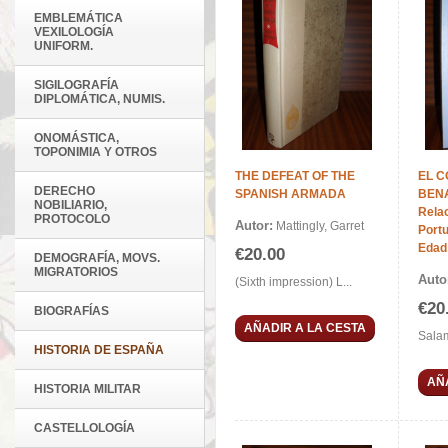
EMBLEMÁTICA
VEXILOLOGÍA
UNIFORM.
SIGILOGRAFÍA
DIPLOMÁTICA, NUMIS.
ONOMÁSTICA,
TOPONIMIA Y OTROS
THE DEFEAT OF THE
EL 
DERECHO
SPANISH ARMADA
BEN
NOBILIARIO,
Rela
PROTOCOLO
Autor:
Mattingly, Garret
Portu
Edad
€20.00
DEMOGRAFÍA, MOVS.
MIGRATORIOS
Auto
(Sixth impression) L...
€20
BIOGRAFÍAS
AÑADIR A LA CESTA
Salam
HISTORIA DE ESPAÑA
AÑ
HISTORIA MILITAR
CASTELLOLOGÍA