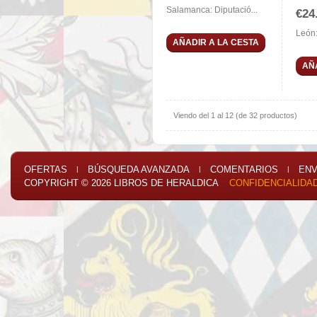
Salamanca: Diputació...
€24
León:
AÑADIR A LA CESTA
AÑ
Viendo del
1
al
12
(de
32
productos)
OFERTAS
BÚSQUEDA AVANZADA
COMENTARIOS
ENV
|
|
|
COPYRIGHT © 2026
LIBROS DE HERALDICA
CONFIDENCIALIDA