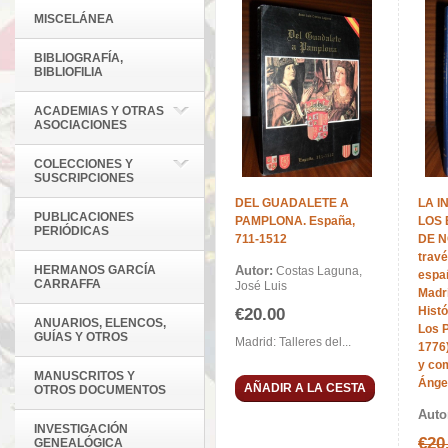
MISCELÁNEA
BIBLIOGRAFÍA,
BIBLIOFILIA
ACADEMIAS Y OTRAS
ASOCIACIONES
COLECCIONES Y
SUSCRIPCIONES
DEL GUADALETE A
LA I
PUBLICACIONES
PAMPLONA. España,
LOS 
PERIÓDICAS
711-1512
DE 
travé
HERMANOS GARCÍA
Autor:
Costas Laguna,
espa
CARRAFFA
José Luis
Madr
Histó
€20.00
ANUARIOS, ELENCOS,
Los 
GUÍAS Y OTROS
Madrid: Talleres del...
1776)
y com
MANUSCRITOS Y
Ánge
AÑADIR A LA CESTA
OTROS DOCUMENTOS
Auto
INVESTIGACIÓN
€20
GENEALÓGICA