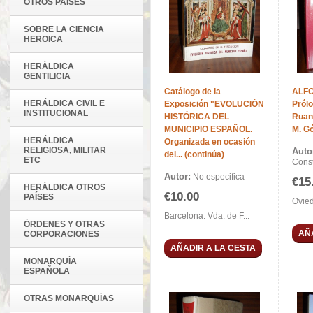
OTROS PAÍSES
SOBRE LA CIENCIA
HEROICA
HERÁLDICA
GENTILICIA
Catálogo de la
ALFO
HERÁLDICA CIVIL E
Exposición "EVOLUCIÓN
Prólo
INSTITUCIONAL
HISTÓRICA DEL
Ruan
MUNICIPIO ESPAÑOL.
M. G
HERÁLDICA
Organizada en ocasión
RELIGIOSA, MILITAR
Auto
del... (continúa)
ETC
Const
Autor:
No especifica
€15
HERÁLDICA OTROS
€10.00
PAÍSES
Ovied
Barcelona: Vda. de F...
ÓRDENES Y OTRAS
AÑ
CORPORACIONES
AÑADIR A LA CESTA
MONARQUÍA
ESPAÑOLA
OTRAS MONARQUÍAS