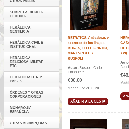
OTROS PAÍSES
SOBRE LA CIENCIA
HEROICA
HERÁLDICA
GENTILICIA
RETRATOS. Anécdotas y
HERÁ
HERÁLDICA CIVIL E
secretos de los linajes
CASA
INSTITUCIONAL
BORJA, TÉLLEZ-GIRÓN,
DE CA
MARESCOTTI Y
XVI)
HERÁLDICA
RUSPOLI
RELIGIOSA, MILITAR
Auto
ETC
Faust
Autor:
Ruspoli, Carlo
Emanuele
€46
HERÁLDICA OTROS
€30.00
PAÍSES
Madri
Madrid: RAMHG, 2011...
ÓRDENES Y OTRAS
AÑ
CORPORACIONES
AÑADIR A LA CESTA
MONARQUÍA
ESPAÑOLA
OTRAS MONARQUÍAS