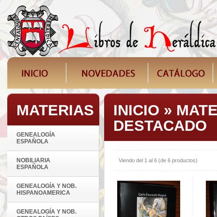
MATERIAS
INICIO
»
MATE
DESTACADO
GENEALOGÍA
ESPAÑOLA
NOBILIARIA
Viendo del
1
al
6
(de
6
productos)
ESPAÑOLA
GENEALOGÍA Y NOB.
HISPANOAMERICA
GENEALOGÍA Y NOB.