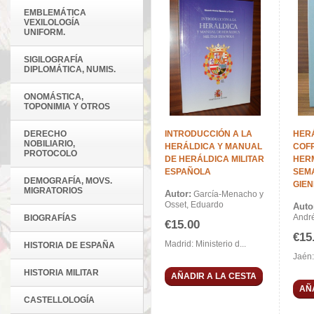
EMBLEMÁTICA
VEXILOLOGÍA
UNIFORM.
SIGILOGRAFÍA
DIPLOMÁTICA, NUMIS.
ONOMÁSTICA,
TOPONIMIA Y OTROS
DERECHO
INTRODUCCIÓN A LA
HERÁ
NOBILIARIO,
HERÁLDICA Y MANUAL
COF
PROTOCOLO
DE HERÁLDICA MILITAR
HER
ESPAÑOLA
SEM
DEMOGRAFÍA, MOVS.
GIE
MIGRATORIOS
Autor:
García-Menacho y
Osset, Eduardo
Auto
Andr
BIOGRAFÍAS
€15.00
€15
Madrid: Ministerio d...
HISTORIA DE ESPAÑA
Jaén: 
HISTORIA MILITAR
AÑADIR A LA CESTA
AÑ
CASTELLOLOGÍA