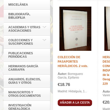
MISCELÁNEA
BIBLIOGRAFÍA,
BIBLIOFILIA
ACADEMIAS Y OTRAS
ASOCIACIONES
COLECCIONES Y
SUSCRIPCIONES
PUBLICACIONES
PERIÓDICAS
COLECCIÓN DE
HER
PASAPORTES
DES
HERÁLDICOS. 2 vols.
CON
HERMANOS GARCÍA
CARRAFFA
INDI
Autor:
Borreguero
de la
García, Epifanio
ANUARIOS, ELENCOS,
Geogr
GUÍAS Y OTROS
229
€18.76
Madrid: Hidalguía, 1...
Auto
MANUSCRITOS Y
Varel
OTROS DOCUMENTOS
€20
AÑADIR A LA CESTA
INVESTIGACIÓN
GENEALÓGICA
Madrid