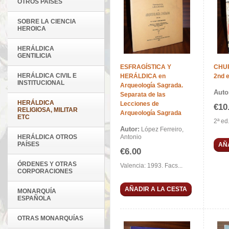
OTROS PAÍSES
SOBRE LA CIENCIA
HEROICA
HERÁLDICA
GENTILICIA
ESFRAGÍSTICA Y
CHU
HERÁLDICA CIVIL E
HERÁLDICA en
2nd e
INSTITUCIONAL
Arqueología Sagrada.
Auto
Separata de las
HERÁLDICA
Lecciones de
€10
RELIGIOSA, MILITAR
Arqueología Sagrada
ETC
2ª ed
Autor:
López Ferreiro,
HERÁLDICA OTROS
Antonio
PAÍSES
AÑ
€6.00
ÓRDENES Y OTRAS
Valencia: 1993. Facs...
CORPORACIONES
AÑADIR A LA CESTA
MONARQUÍA
ESPAÑOLA
OTRAS MONARQUÍAS