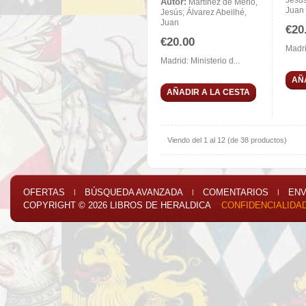
Jesús
Autor:
Martínez de Merlo,
Juan
Jesús; Álvarez Abeilhé,
Juan
€20
€20.00
Madri
Madrid: Ministerio d...
AÑ
AÑADIR A LA CESTA
Viendo del
1
al
12
(de
38
productos)
OFERTAS
BÚSQUEDA AVANZADA
COMENTARIOS
ENV
|
|
|
COPYRIGHT © 2026
LIBROS DE HERALDICA
CONFIDENCIALIDA