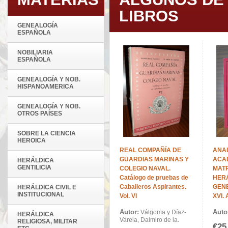
LIBROS
GENEALOGÍA
ESPAÑOLA
NOBILIARIA
ESPAÑOLA
GENEALOGÍA Y NOB.
HISPANOAMERICA
GENEALOGÍA Y NOB.
OTROS PAÍSES
SOBRE LA CIENCIA
HEROICA
REAL COMPAÑÍA DE
ANAL
GUARDIAS MARINAS Y
ACA
HERÁLDICA
GENTILICIA
COLEGIO NAVAL.
MATR
Catálogo de pruebas de
HER
Caballeros Aspirantes.
GENE
HERÁLDICA CIVIL E
INSTITUCIONAL
Vol. VI
XVI.
Autor:
Auto
Válgoma y Díaz-
HERÁLDICA
Varela, Dalmiro de la.
RELIGIOSA, MILITAR
€25