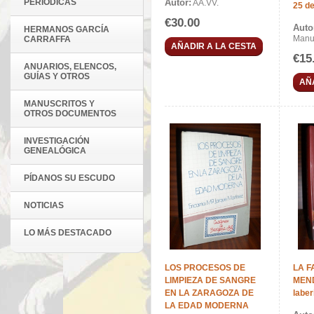
PERIÓDICAS
Autor:
AA.VV.
25 d
€30.00
Auto
HERMANOS GARCÍA
Manue
CARRAFFA
AÑADIR A LA CESTA
€15
ANUARIOS, ELENCOS,
GUÍAS Y OTROS
AÑ
MANUSCRITOS Y
OTROS DOCUMENTOS
INVESTIGACIÓN
GENEALÓGICA
PÍDANOS SU ESCUDO
NOTICIAS
LO MÁS DESTACADO
LOS PROCESOS DE
LA F
LIMPIEZA DE SANGRE
MEND
EN LA ZARAGOZA DE
laber
LA EDAD MODERNA