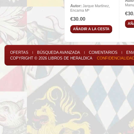
Auto
Manu
Autor:
Jarque Martínez,
Encarna Mª
€30
€30.00
AÑ
AÑADIR A LA CESTA
OFERTAS
BÚSQUEDA AVANZADA
COMENTARIOS
ENV
|
|
|
COPYRIGHT © 2026
LIBROS DE HERALDICA
CONFIDENCIALIDA