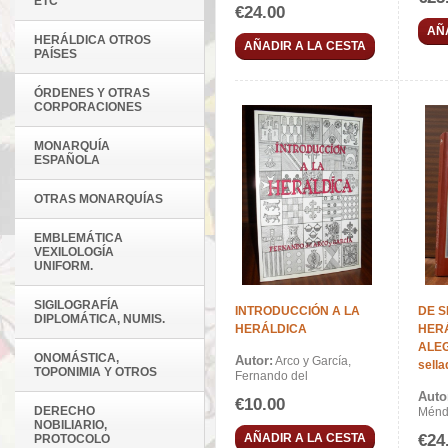
ETC
€24.00
AÑ
HERÁLDICA OTROS
AÑADIR A LA CESTA
PAÍSES
ÓRDENES Y OTRAS
CORPORACIONES
MONARQUÍA
ESPAÑOLA
OTRAS MONARQUÍAS
EMBLEMÁTICA
VEXILOLOGÍA
UNIFORM.
SIGILOGRAFÍA
INTRODUCCIÓN A LA
DE S
DIPLOMÁTICA, NUMIS.
HERÁLDICA
HER
ALEG
ONOMÁSTICA,
Autor:
Arco y García,
sell
TOPONIMIA Y OTROS
Fernando del
Auto
€10.00
DERECHO
Ménde
NOBILIARIO,
AÑADIR A LA CESTA
€24
PROTOCOLO